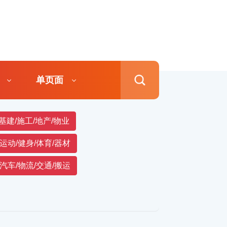
单页面
基建/施工/地产/物业
运动/健身/体育/器材
汽车/物流/交通/搬运