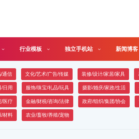
行业模板
独立手机站
新闻博客
板
码/通信
文化/艺术/广告/传媒
装修/设计/家居/家具
料/日用
服饰/珠宝/礼品/玩具
摄影/婚庆/家政/生活
院/医疗
金融/财税/咨询/法律
政府/组织/集团/协会
源/材料
农业/畜牧/养殖/宠物