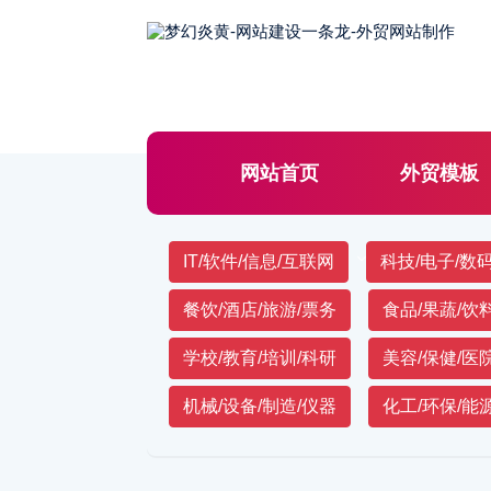
网站首页
外贸模板
营销型模板
其他模
IT/软件/信息/互联网
科技/电子/数
餐饮/酒店/旅游/票务
食品/果蔬/饮
学校/教育/培训/科研
美容/保健/医
机械/设备/制造/仪器
化工/环保/能